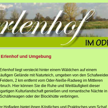
 Erlenhof und Umgebung
Erlenhof liegt versteckt hinter einem Wäldchen auf einem
läufigen Gelände mit Naturteich, umgeben von den Schafweide
Feldern, 2 km entfernt vom Oder-Neiße-Radweg im Mittleren
bruch. Hier können Sie die Ruhe und Weitläufigkeit dieser
igartigen Kulturlandschaft genießen und romantische Nächte in
Schäferwagen oder der Blockhütte verbringen.
r Hofladen bietet ihnen Köstliches und Praktisches vom Schaf