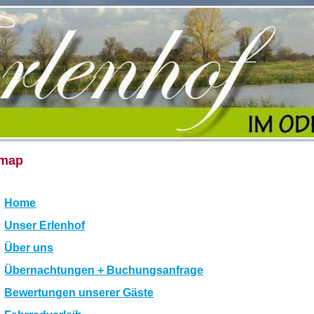
emap
Home
Unser Erlenhof
Über uns
Übernachtungen + Buchungsanfrage
Bewertungen unserer Gäste