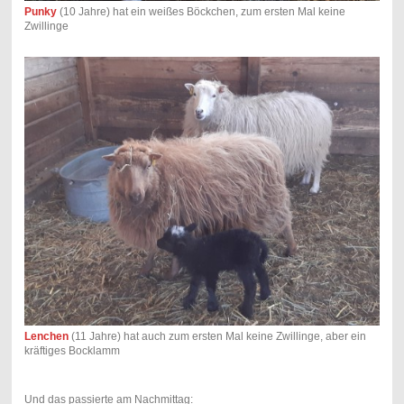
Punky
(10 Jahre) hat ein weißes Böckchen, zum ersten Mal keine
Zwillinge
Lenchen
(11 Jahre) hat auch zum ersten Mal keine Zwillinge, aber ein
kräftiges Bocklamm
Und das passierte am Nachmittag: